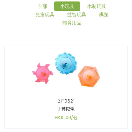
全部
小玩具
木制玩具
兒童玩具
益智玩具
棋類
體育用品
BT10621
手轉陀螺
HK$1.00/包