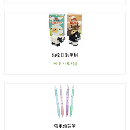
動物拼裝筆刨
HK$7.00/個
猫爪鉛芯筆