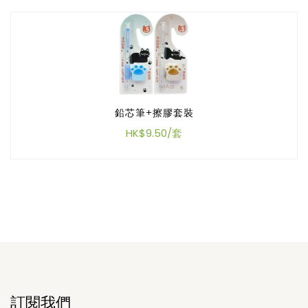
鉛芯筆+擦膠套裝
HK$9.50/套
訂閱我們