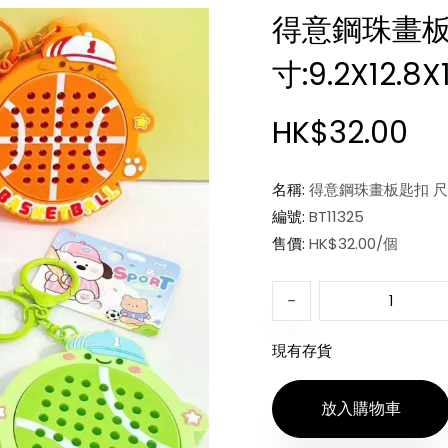
得意鋼珠畫板
寸:9.2X12.8
HK$32.00
名稱:
得意鋼珠畫板匙扣 尺寸:9
編號:
BT11325
售價:
HK$32.00/個
現有存貨
放入購物車