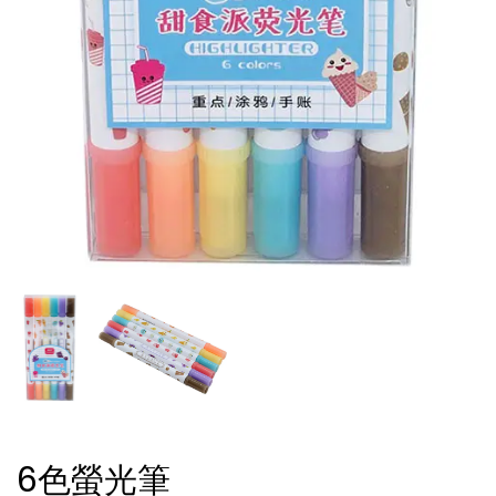
6色螢光筆