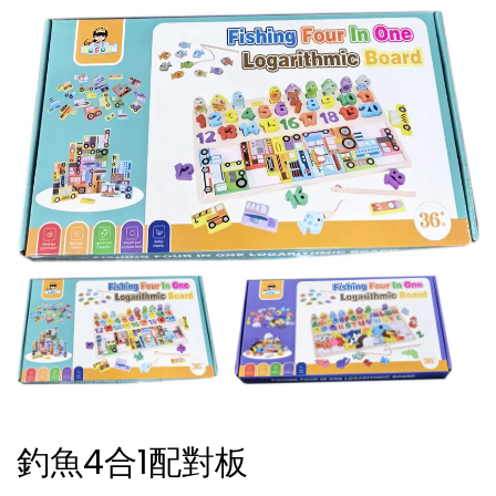
釣魚4合1配對板