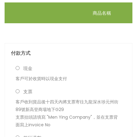
商品名稱
付款方式
現金
客戶可於收貨時以現金支付
支票
客戶收到貨品後十四天內將支票寄往九龍深水埗元州街
89號新高登商場地下G29
支票抬頭請填寫 "Men Ying Company"，並在支票背
面寫上invoice No