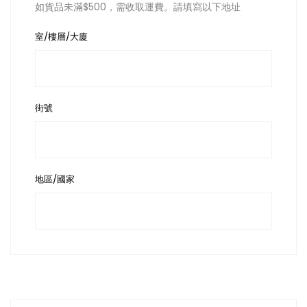
如貨品未滿$500，需收取運費。請填寫以下地址
室/樓層/大廈
街號
地區/國家