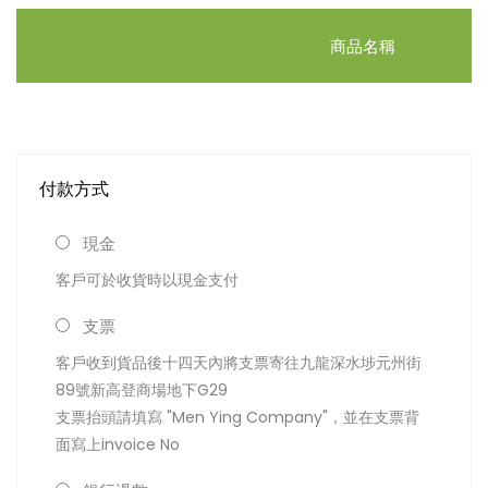
商品名稱
付款方式
現金
客戶可於收貨時以現金支付
支票
客戶收到貨品後十四天內將支票寄往九龍深水埗元州街
89號新高登商場地下G29
支票抬頭請填寫 "Men Ying Company"，並在支票背
面寫上invoice No