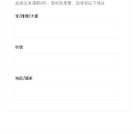
如貨品未滿$500，需收取運費。請填寫以下地址
室/樓層/大廈
街號
地區/國家