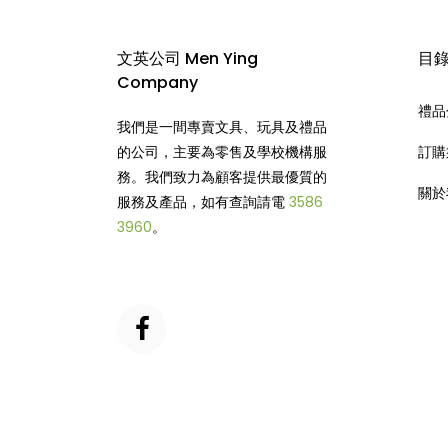
文英公司 Men Ying
目
Company
禮品
我們是一間專賣文具、玩具及禮品
的公司，主要為零售及學校機構服
訂購
務。我們致力為顧客提供最優質的
關於
服務及產品，如有查詢請電
3586
3960
。