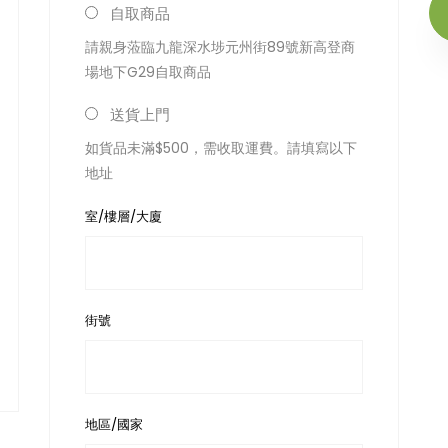
自取商品
請親身蒞臨九龍深水埗元州街89號新高登商
場地下G29自取商品
送貨上門
如貨品未滿$500，需收取運費。請填寫以下
地址
室/樓層/大廈
街號
地區/國家