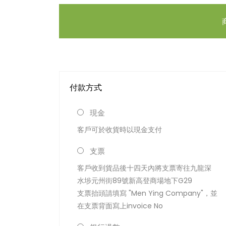
付款方式
現金
客戶可於收貨時以現金支付
支票
客戶收到貨品後十四天內將支票寄往九龍深
水埗元州街89號新高登商場地下G29
支票抬頭請填寫 "Men Ying Company"，並
在支票背面寫上invoice No