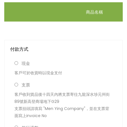
商品名稱
付款方式
現金
客戶可於收貨時以現金支付
支票
客戶收到貨品後十四天內將支票寄往九龍深水埗元州街
89號新高登商場地下G29
支票抬頭請填寫 "Men Ying Company"，並在支票背
面寫上invoice No