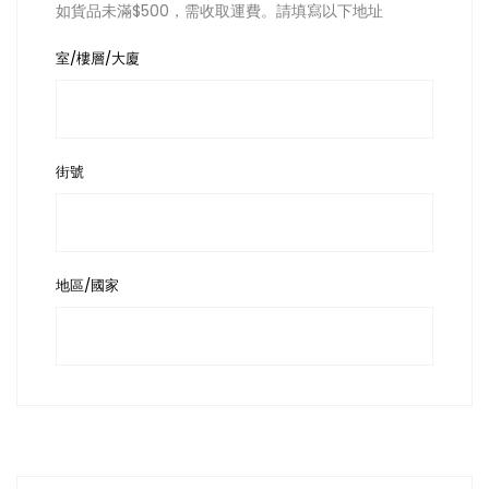
如貨品未滿$500，需收取運費。請填寫以下地址
室/樓層/大廈
街號
地區/國家