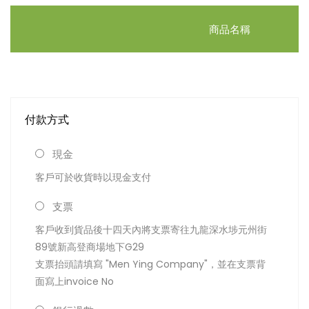
商品名稱
付款方式
現金
客戶可於收貨時以現金支付
支票
客戶收到貨品後十四天內將支票寄往九龍深水埗元州街
89號新高登商場地下G29
支票抬頭請填寫 "Men Ying Company"，並在支票背
面寫上invoice No