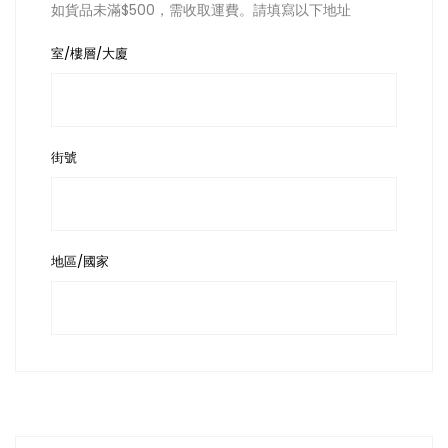
如貨品未滿$500，需收取運費。請填寫以下地址
室/樓層/大廈
街號
地區/國家