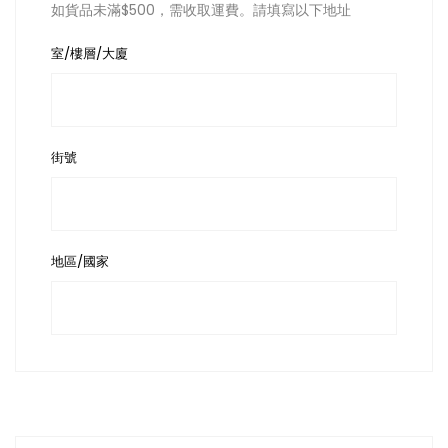
如貨品未滿$500，需收取運費。請填寫以下地址
室/樓層/大廈
街號
地區/國家