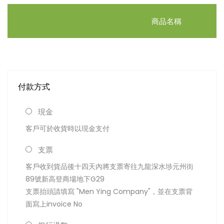
商品名稱
付款方式
現金
客戶可於收貨時以現金支付
支票
客戶收到貨品後十四天內將支票寄往九龍深水埗元州街
89號新高登商場地下G29
支票抬頭請填寫 "Men Ying Company"，並在支票背
面寫上invoice No